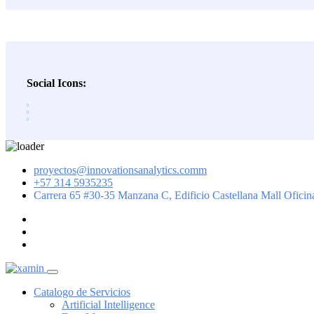
Social Icons:
Skip
proyectos@innovationsanalytics.comm
to
+57 314 5935235‬
content
Carrera 65 #30-35 Manzana C, Edificio Castellana Mall Oficin
Catalogo de Servicios
Artificial Intelligence