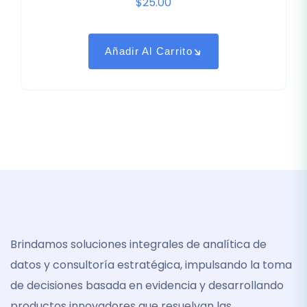
$
25.00
sobre
5
basado
en
puntuación
Añadir Al Carrito
de
cliente
Brindamos soluciones integrales de analítica de
datos y consultoría estratégica, impulsando la toma
de decisiones basada en evidencia y desarrollando
productos innovadores que resuelvan las