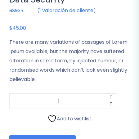
(
1
valoración de cliente)
Valorado
1
4.00
sobre
5 basado
$
45.00
en
puntuación
de cliente
There are many variations of passages of Lorem
Ipsum available, but the majority have suffered
alteration in some form, by injected humour, or
randomised words which don’t look even slightly
believable.
Add to wishlist