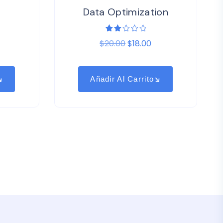
Data Optimization
Valorado
1
$
20.00
$
18.00
2.00
sobre
5
basado
en
puntuación
Añadir Al Carrito
de
cliente