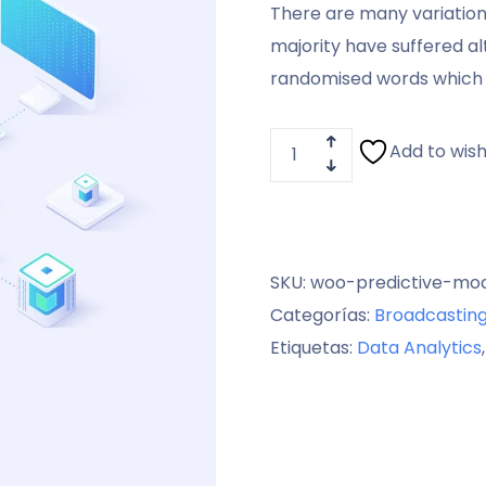
en
There are many variation
puntuación
majority have suffered al
de
cliente
randomised words which d
Add to wish
SKU:
woo-predictive-mo
Categorías:
Broadcastin
Etiquetas:
Data Analytics