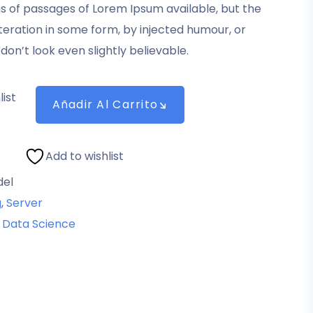
s of passages of Lorem Ipsum available, but the
teration in some form, by injected humour, or
on’t look even slightly believable.
list
Añadir Al Carrito
Add to wishlist
del
g
,
Server
,
Data Science