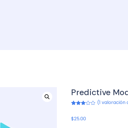
Predictive Mo
(
1
valoración 
Valorado
1
3.00
sobre
$
25.00
5
basado