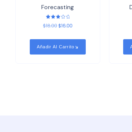
Forecasting
Valorado
1
$
18.00
$
16.00
3.00
sobre
5
basado
en
puntuación
Añadir Al Carrito
de
cliente