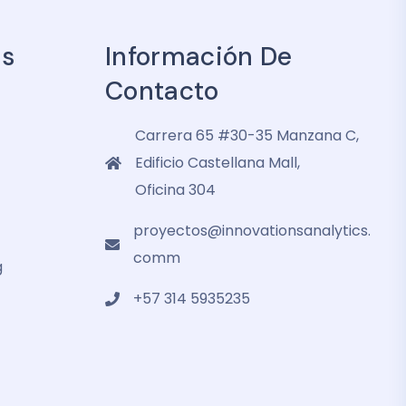
es
Información De
Contacto
Carrera 65 #30-35 Manzana C,
Edificio Castellana Mall,
Oficina 304
proyectos@innovationsanalytics.
comm
g
+57 314 5935235‬